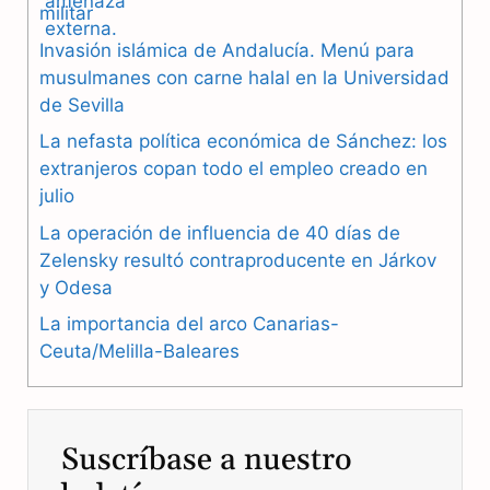
militar
e
e
t
Invasión islámica de Andalucía. Menú para
b
g
s
musulmanes con carne halal en la Universidad
de Sevilla
o
r
A
La nefasta política económica de Sánchez: los
o
a
p
extranjeros copan todo el empleo creado en
julio
k
m
p
La operación de influencia de 40 días de
Zelensky resultó contraproducente en Járkov
y Odesa
La importancia del arco Canarias-
Ceuta/Melilla-Baleares
Suscríbase a nuestro