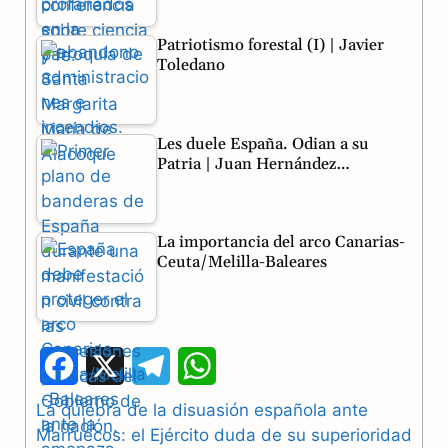
Patriotismo forestal (I) | Javier
Toledano
Les duele España. Odian a su
Patria | Juan Hernández…
La importancia del arco Canarias-
Ceuta/Melilla-Baleares
F
X
T
W
a
e
h
La quiebra de la disuasión española ante
Marruecos: el Ejército duda de su superioridad
c
l
a