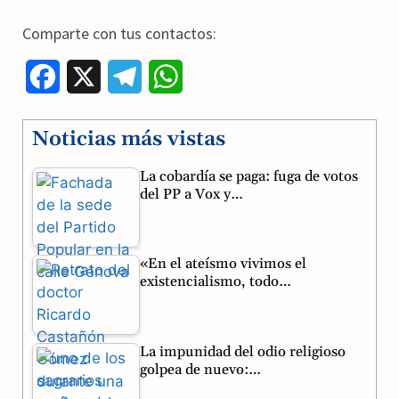
Comparte con tus contactos:
F
X
T
W
a
e
h
Noticias más vistas
c
l
a
La cobardía se paga: fuga de votos
e
e
t
del PP a Vox y…
b
g
s
o
r
A
«En el ateísmo vivimos el
o
a
p
existencialismo, todo…
k
m
p
La impunidad del odio religioso
golpea de nuevo:…