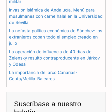
militar
e
e
t
Invasión islámica de Andalucía. Menú para
b
g
s
musulmanes con carne halal en la Universidad
de Sevilla
o
r
A
La nefasta política económica de Sánchez: los
o
a
p
extranjeros copan todo el empleo creado en
julio
k
m
p
La operación de influencia de 40 días de
Zelensky resultó contraproducente en Járkov
y Odesa
La importancia del arco Canarias-
Ceuta/Melilla-Baleares
Suscríbase a nuestro