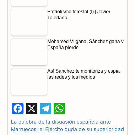
Patriotismo forestal (I) | Javier
Toledano
Mohamed VI gana, Sánchez gana y
España pierde
Así Sánchez te monitoriza y espía
las redes y los medios
F
X
T
W
a
e
h
La quiebra de la disuasión española ante
Marruecos: el Ejército duda de su superioridad
c
l
a