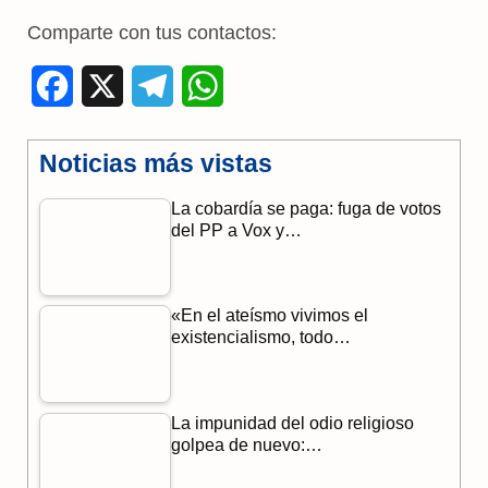
Comparte con tus contactos:
F
X
T
W
a
e
h
Noticias más vistas
c
l
a
La cobardía se paga: fuga de votos
e
e
t
del PP a Vox y…
b
g
s
o
r
A
«En el ateísmo vivimos el
o
a
p
existencialismo, todo…
k
m
p
La impunidad del odio religioso
golpea de nuevo:…