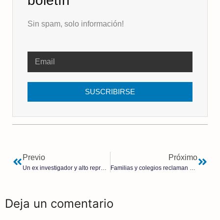
boletín
Sin spam, solo información!
SUSCRIBIRSE
Previo
Próximo
Un ex investigador y alto representante chino admitió que el COVID pudo fugarse de un laboratorio y que existió una pesquisa oficial
Familias y colegios reclaman que «se saque la política de las aulas», tras las próximas elecciones generales
Deja un comentario