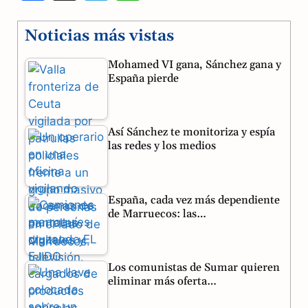
a
e
h
Noticias más vistas
c
l
a
Mohamed VI gana, Sánchez gana y
e
e
t
España pierde
b
g
s
o
r
A
Así Sánchez te monitoriza y espía
o
a
p
las redes y los medios
k
m
p
España, cada vez más dependiente
de Marruecos: las…
Los comunistas de Sumar quieren
eliminar más oferta…