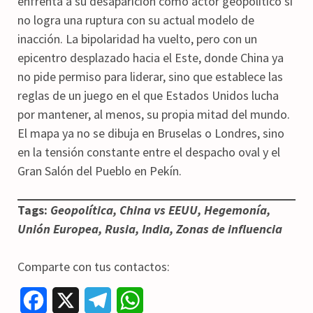
enfrenta a su desaparición como actor geopolítico si
no logra una ruptura con su actual modelo de
inacción. La bipolaridad ha vuelto, pero con un
epicentro desplazado hacia el Este, donde China ya
no pide permiso para liderar, sino que establece las
reglas de un juego en el que Estados Unidos lucha
por mantener, al menos, su propia mitad del mundo.
El mapa ya no se dibuja en Bruselas o Londres, sino
en la tensión constante entre el despacho oval y el
Gran Salón del Pueblo en Pekín.
Tags:
Geopolítica, China vs EEUU, Hegemonía,
Unión Europea, Rusia, India, Zonas de influencia
Comparte con tus contactos:
F
X
T
W