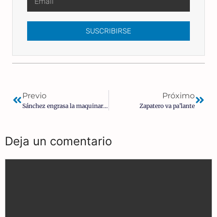
SUSCRIBIRSE
Previo
Próximo
Sánchez engrasa la maquinaria para 2027: «Pedro Sánchez puede volver a ganar las elecciones»
Zapatero va pa’lante
Deja un comentario