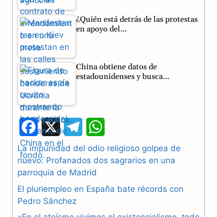
¿Quién está detrás de las protestas
en apoyo del…
China obtiene datos de
estadounidenses y busca…
F
X
T
W
a
e
h
La impunidad del odio religioso golpea de
nuevo: Profanados dos sagrarios en una
c
l
a
parroquia de Madrid
e
e
t
El pluriempleo en España bate récords con
b
g
s
Pedro Sánchez