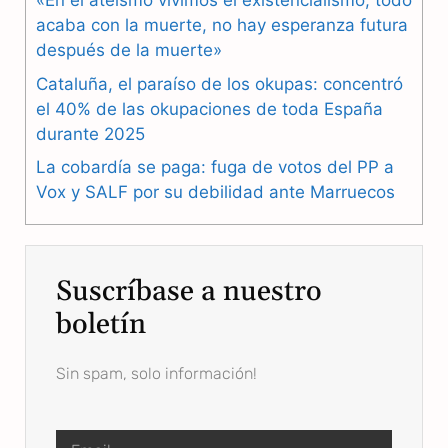
«En el ateísmo vivimos el existencialismo, todo
o
r
A
acaba con la muerte, no hay esperanza futura
o
a
p
después de la muerte»
k
m
p
Cataluña, el paraíso de los okupas: concentró
el 40% de las okupaciones de toda España
durante 2025
La cobardía se paga: fuga de votos del PP a
Vox y SALF por su debilidad ante Marruecos
Suscríbase a nuestro
boletín
Sin spam, solo información!