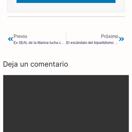
Previo
Próximo
Ex SEAL de la Marina lucha contra el tráfico sexual infantil
El escándalo del bipartidismo PP-PSOE: destina un 300% más gasto en menas que en residencias de ancianos
Deja un comentario