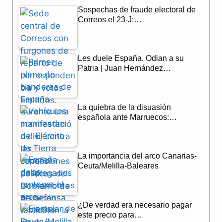
Sospechas de fraude electoral de
e
e
t
Correos el 23-J:…
b
g
s
o
r
A
Les duele España. Odian a su
o
a
p
Patria | Juan Hernández…
k
m
p
La quiebra de la disuasión
española ante Marruecos:…
La importancia del arco Canarias-
Ceuta/Melilla-Baleares
¿De verdad era necesario pagar
este precio para…