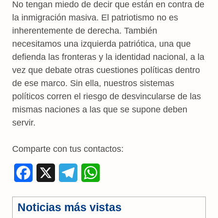
No tengan miedo de decir que están en contra de
la inmigración masiva. El patriotismo no es
inherentemente de derecha. También
necesitamos una izquierda patriótica, una que
defienda las fronteras y la identidad nacional, a la
vez que debate otras cuestiones políticas dentro
de ese marco. Sin ella, nuestros sistemas
políticos corren el riesgo de desvincularse de las
mismas naciones a las que se supone deben
servir.
Comparte con tus contactos:
F
X
T
W
a
e
h
Noticias más vistas
c
l
a