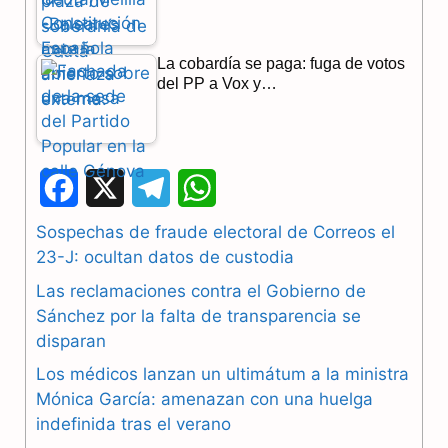
La cobardía se paga: fuga de votos
del PP a Vox y…
F
X
T
W
a
e
h
Sospechas de fraude electoral de Correos el
23-J: ocultan datos de custodia
c
l
a
Las reclamaciones contra el Gobierno de
e
e
t
Sánchez por la falta de transparencia se
b
g
s
disparan
Los médicos lanzan un ultimátum a la ministra
o
r
A
Mónica García: amenazan con una huelga
o
a
p
indefinida tras el verano