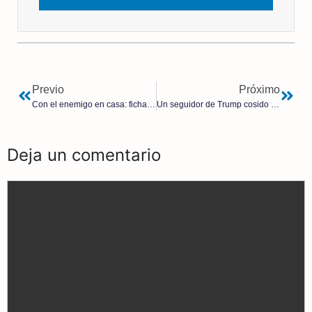
Previo
Próximo
Con el enemigo en casa: fichados más de 8.000 islamistas en Francia
Un seguidor de Trump cosido a balazos por los ‘Black Lives Matter’
Deja un comentario