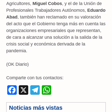
Agricultores,
Miguel Cobos
, y el de la Unión de
Profesionales Trabajadores Autónomos,
Eduardo
Abad
, también han reclamado en su valoración
del acto que el Gobierno tenga más en cuenta las
organizaciones empresariales que representan,
de cara a alcanzar una solución a la salida de la
crisis social y económica derivada de la
pandemia.
(OK Diario)
Comparte con tus contactos:
F
X
T
W
a
e
h
Noticias más vistas
c
l
a