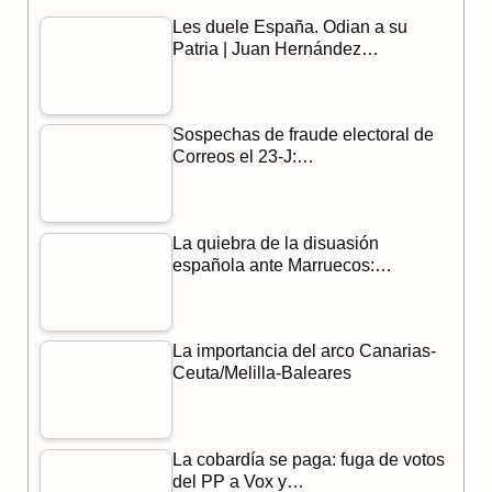
Les duele España. Odian a su
e
e
t
Patria | Juan Hernández…
b
g
s
o
r
A
Sospechas de fraude electoral de
o
a
p
Correos el 23-J:…
k
m
p
La quiebra de la disuasión
española ante Marruecos:…
La importancia del arco Canarias-
Ceuta/Melilla-Baleares
La cobardía se paga: fuga de votos
del PP a Vox y…