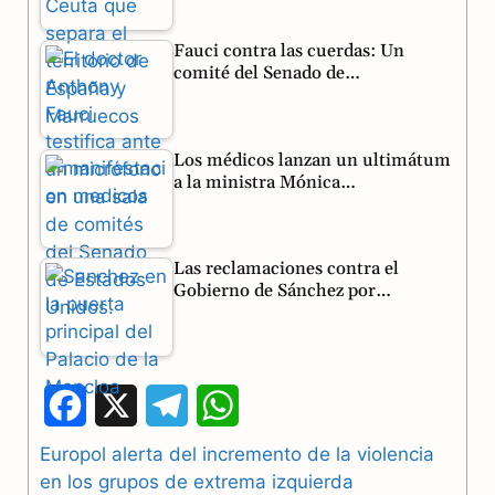
Fauci contra las cuerdas: Un
comité del Senado de…
Los médicos lanzan un ultimátum
a la ministra Mónica…
Las reclamaciones contra el
Gobierno de Sánchez por…
F
X
T
W
a
e
h
Europol alerta del incremento de la violencia
en los grupos de extrema izquierda
c
l
a