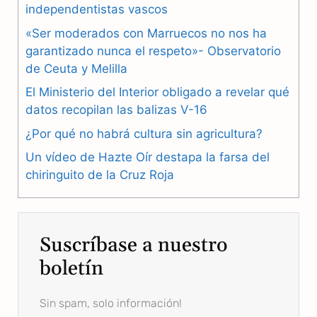
independentistas vascos
e
e
t
«Ser moderados con Marruecos no nos ha
b
g
s
garantizado nunca el respeto»- Observatorio
de Ceuta y Melilla
o
r
A
El Ministerio del Interior obligado a revelar qué
o
a
p
datos recopilan las balizas V-16
k
m
p
¿Por qué no habrá cultura sin agricultura?
Un vídeo de Hazte Oír destapa la farsa del
chiringuito de la Cruz Roja
Suscríbase a nuestro
boletín
Sin spam, solo información!