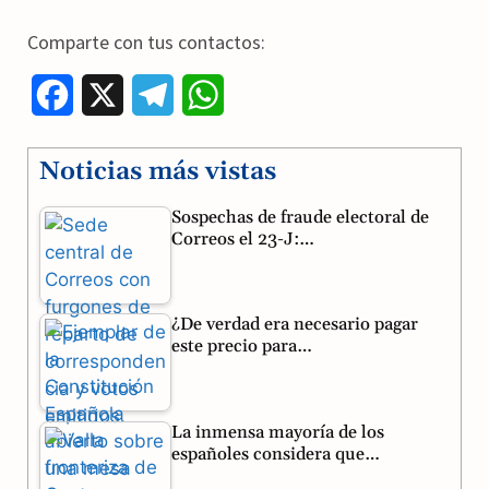
Comparte con tus contactos:
F
X
T
W
a
e
h
Noticias más vistas
c
l
a
Sospechas de fraude electoral de
e
e
t
Correos el 23-J:…
b
g
s
o
r
A
¿De verdad era necesario pagar
o
a
p
este precio para…
k
m
p
La inmensa mayoría de los
españoles considera que…