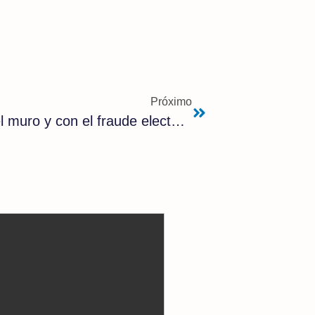
Próximo
Biden da la razón a Trump: con el muro y con el fraude electoral en Georgia