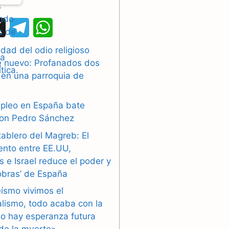
X
T
W
e
h
dad del odio religioso
e nuevo: Profanados dos
l
a
 en una parroquia de
e
t
g
s
mpleo en España bate
con Pedro Sánchez
r
A
tablero del Magreb: El
a
p
ento entre EE.UU,
 e Israel reduce el poder y
m
p
obras’ de España
eísmo vivimos el
alismo, todo acaba con la
o hay esperanza futura