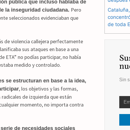
después 
ión pública que incluso hablaba de
Pero
Cataluña,
de la inseguridad ciudadana.
concentr
ente seleccionados evidenciaban que
de toda 
ás de violencia callejera perfectamente
lanificaba sus ataques en base a una
Su
de ETA” no podías participar, no había
nu
 estaba medido y controlado.
Sin s
es se estructuran en base a la idea,
, los objetivos y las formas,
rticipar
s radicales de izquierda que están
 cualquier momento, no importa contra
 serie de necesidades sociales