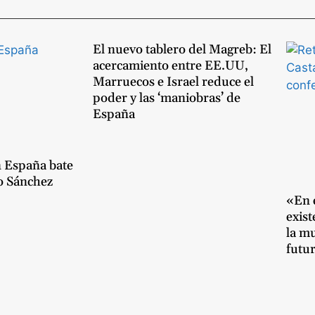
El nuevo tablero del Magreb: El
acercamiento entre EE.UU,
Marruecos e Israel reduce el
poder y las ‘maniobras’ de
España
n España bate
o Sánchez
«En e
exist
la m
futu