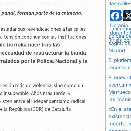
el panal, forman parte de la colmena
.
F
a
sladar sus reivindicaciones a las calles
La impuni
golpea d
 tensión continua con las Instituciones
c
sagrarios
ale borroka nace tras las
e
Madrid
 necesidad de restructurar la banda
b
El plurie
alados por la Policía Nacional y la
récords 
o
El nuevo 
o
acercami
xpresión más de violencia, sino como un
Marruecos
io insuperable. Años más tarde, y
k
las ‘mani
existen entre el independentismo radical
de la República (CDR) de Cataluña
«En el at
existenci
muerte, n