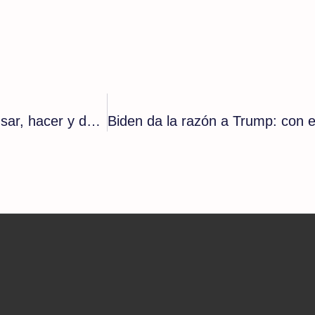
«Las víctimas de las sectas son llevadas a pensar, hacer y decir cosas que en su sano juicio no harían»