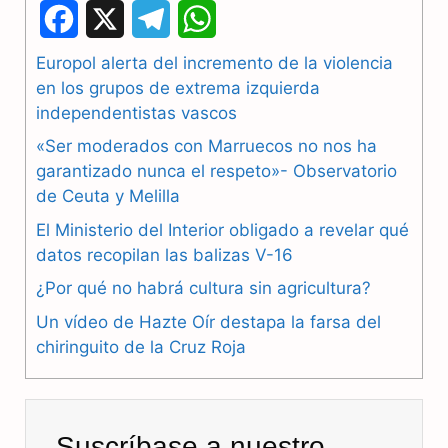
F
X
T
W
a
e
h
Europol alerta del incremento de la violencia
en los grupos de extrema izquierda
c
l
a
independentistas vascos
e
e
t
«Ser moderados con Marruecos no nos ha
b
g
s
garantizado nunca el respeto»- Observatorio
de Ceuta y Melilla
o
r
A
El Ministerio del Interior obligado a revelar qué
o
a
p
datos recopilan las balizas V-16
k
m
p
¿Por qué no habrá cultura sin agricultura?
Un vídeo de Hazte Oír destapa la farsa del
chiringuito de la Cruz Roja
Suscríbase a nuestro