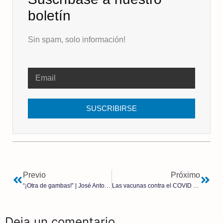
boletín
Sin spam, solo información!
SUSCRIBIRSE
Previo
Próximo
“¡Otra de gambas!” | José Antonio Ruiz de la Hermosa
Las vacunas contra el COVID nunca fueron seguras para las mujeres embarazadas, según los propios datos de Pfizer
Deja un comentario