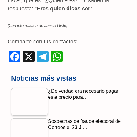
hacer, que es: ‘¿Quién eres?’” Y saben la
respuesta: “
Eres quien dices ser
”.
(Con información de
Janice Hisle)
Comparte con tus contactos:
F
X
T
W
a
e
h
Noticias más vistas
c
l
a
¿De verdad era necesario pagar
e
e
t
este precio para…
b
g
s
o
r
A
Sospechas de fraude electoral de
o
a
p
Correos el 23-J:…