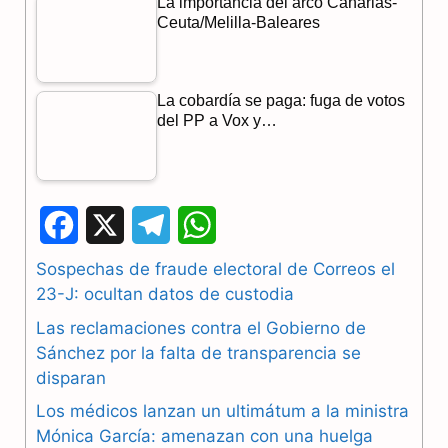
La importancia del arco Canarias-
Ceuta/Melilla-Baleares
La cobardía se paga: fuga de votos
del PP a Vox y…
F
X
T
W
a
e
h
Sospechas de fraude electoral de Correos el
23-J: ocultan datos de custodia
c
l
a
Las reclamaciones contra el Gobierno de
e
e
t
Sánchez por la falta de transparencia se
b
g
s
disparan
Los médicos lanzan un ultimátum a la ministra
o
r
A
Mónica García: amenazan con una huelga