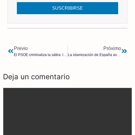
SUSCRIBIRSE
Previo
Próximo
El PSOE criminaliza la sátira: los acusados del muñeco de Sánchez
La islamización de España avanza con rapidez: ya cuenta con 2.000 mezquitas, el doble que en 2011
Deja un comentario