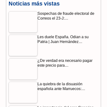
Noticias más vistas
c
l
a
Sospechas de fraude electoral de
e
e
t
Correos el 23-J:…
b
g
s
o
r
A
Les duele España. Odian a su
o
a
p
Patria | Juan Hernández…
k
m
p
¿De verdad era necesario pagar
este precio para…
La quiebra de la disuasión
española ante Marruecos:…