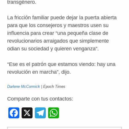
transgénero.
La fricción familiar puede dejar la puerta abierta
para que los consejeros y maestros usen su
influencia para crear “una pequeña clase de
revolucionarios arraigados que simplemente
odian su sociedad y quieren venganza”.
“Ese es el patrón que estamos viendo: hay una
revolución en marcha”, dijo.
Darlene McCormick
| Epoch Times
Comparte con tus contactos:
F
X
T
W
a
e
h