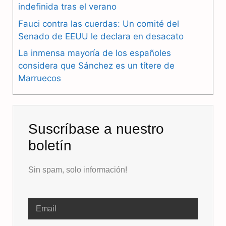
o
a
p
indefinida tras el verano
k
m
p
Fauci contra las cuerdas: Un comité del
Senado de EEUU le declara en desacato
La inmensa mayoría de los españoles
considera que Sánchez es un títere de
Marruecos
Suscríbase a nuestro
boletín
Sin spam, solo información!