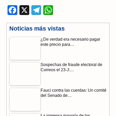
F
X
T
W
a
e
h
Noticias más vistas
c
l
a
¿De verdad era necesario pagar
e
e
t
este precio para…
b
g
s
o
r
A
Sospechas de fraude electoral de
o
a
p
Correos el 23-J:…
k
m
p
Fauci contra las cuerdas: Un comité
del Senado de…
La inmensa mayoría de los