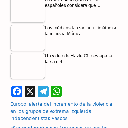
españoles considera que…
Los médicos lanzan un ultimátum a
la ministra Mónica…
Un vídeo de Hazte Oír destapa la
farsa del…
F
X
T
W
a
e
h
Europol alerta del incremento de la violencia
en los grupos de extrema izquierda
c
l
a
independentistas vascos
e
e
t
«Ser moderados con Marruecos no nos ha