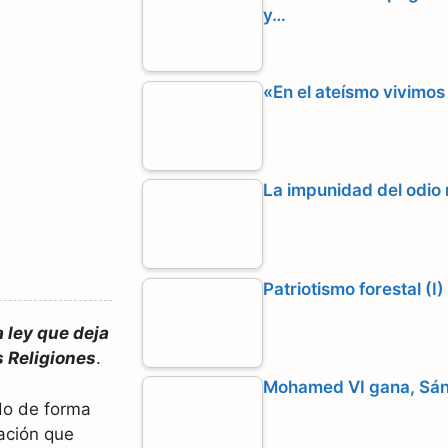
y…
«En el ateísmo vivimos
La impunidad del odio 
Patriotismo forestal (I
 ley que deja
s Religiones
.
Mohamed VI gana, Sán
do de forma
ación que