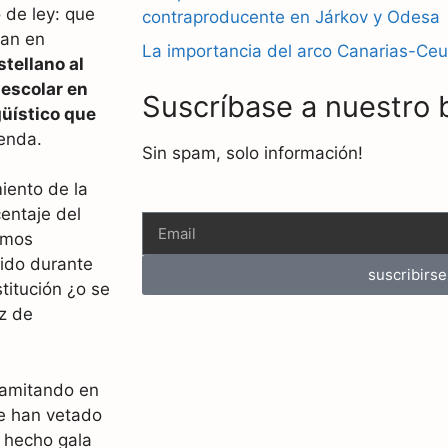
 de ley: que
contraproducente en Járkov y Odesa
gan en
La importancia del arco Canarias-Ceu
tellano al
 escolar en
Suscríbase a nuestro 
güístico que
ienda.
Sin spam, solo información!
iento de la
entaje del
amos
ido durante
suscribirse
titución ¿o se
oz de
tramitando en
e han vetado
 hecho gala