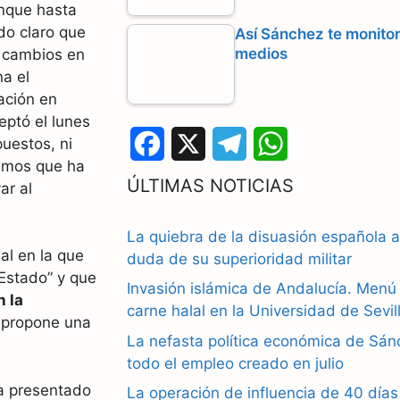
unque hasta
do claro que
Así Sánchez te monitori
medios
r cambios en
a el
ación en
eptó el lunes
uestos, ni
F
X
T
W
nimos que ha
a
e
h
ÚLTIMAS NOTICIAS
ar al
c
l
a
La quiebra de la disuasión española a
e
e
t
al en la que
duda de su superioridad militar
 Estado” y que
b
g
s
Invasión islámica de Andalucía. Men
n la
carne halal en la Universidad de Sevil
o
r
A
, propone una
La nefasta política económica de Sán
o
a
p
todo el empleo creado en julio
k
m
p
ía presentado
La operación de influencia de 40 días