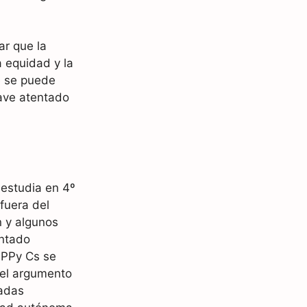
ar que la
a equidad y la
e se puede
ave atentado
e estudia en 4º
fuera del
n y algunos
entado
 PPy Cs se
 el argumento
iadas