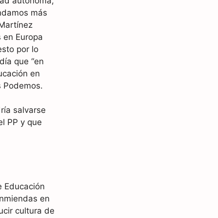
dad autónoma,
tendamos más
 Martínez
s en Europa
sto por lo
día que “en
ucación en
as Podemos.
ría salvarse
el PP y que
e Educación
enmiendas en
ucir cultura de