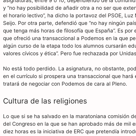
asignaturas, entre 9 o 10, dependiendo de la comuni
y “no hay posibilidad de añadir otra a no ser que ex
el horario lectivo”, ha dicho la portavoz del PSOE, Luz
Seijo. Por otra parte, defendió que “no hay ningún paí
que tenga más horas de filosofía que España”. Es por e
que ofreció una transaccional a Podemos en la que pe
algún curso de la etapa todo los alumnos cursarán ed
valores cívicos y ética”. Pero fue rechazada por Unid
No está todo perdido. La asignatura, no obstante, pod
en el currículo si prospera una transaccional que hará 
tratará de negociar con Podemos de cara al Pleno.
Cultura de las religiones
Lo que si se ha salvado en la maratoniana comisión d
del Congreso en la que se han aprobado más de mil 
diez horas es la iniciativa de ERC que pretendía introd