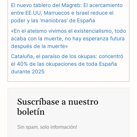
El nuevo tablero del Magreb: El acercamiento
o
r
A
entre EE.UU, Marruecos e Israel reduce el
o
a
p
poder y las ‘maniobras’ de España
k
m
p
«En el ateísmo vivimos el existencialismo, todo
acaba con la muerte, no hay esperanza futura
después de la muerte»
Cataluña, el paraíso de los okupas: concentró
el 40% de las okupaciones de toda España
durante 2025
Suscríbase a nuestro
boletín
Sin spam, solo información!