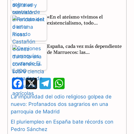
«En el ateísmo vivimos el
existencialismo, todo…
España, cada vez más dependiente
de Marruecos: las…
F
X
T
W
a
e
h
La impunidad del odio religioso golpea de
nuevo: Profanados dos sagrarios en una
c
l
a
parroquia de Madrid
e
e
t
El pluriempleo en España bate récords con
b
g
s
Pedro Sánchez