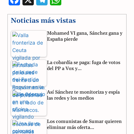
a
e
h
Noticias más vistas
c
l
a
Mohamed VI gana, Sánchez gana y
e
e
t
España pierde
b
g
s
o
r
A
La cobardía se paga: fuga de votos
o
a
p
del PP a Vox y…
k
m
p
Así Sánchez te monitoriza y espía
las redes y los medios
Los comunistas de Sumar quieren
eliminar más oferta…