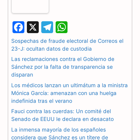
F
X
T
W
a
e
h
Sospechas de fraude electoral de Correos el
23-J: ocultan datos de custodia
c
l
a
Las reclamaciones contra el Gobierno de
e
e
t
Sánchez por la falta de transparencia se
b
g
s
disparan
Los médicos lanzan un ultimátum a la ministra
o
r
A
Mónica García: amenazan con una huelga
o
a
p
indefinida tras el verano
k
m
p
Fauci contra las cuerdas: Un comité del
Senado de EEUU le declara en desacato
La inmensa mayoría de los españoles
considera que Sánchez es un títere de