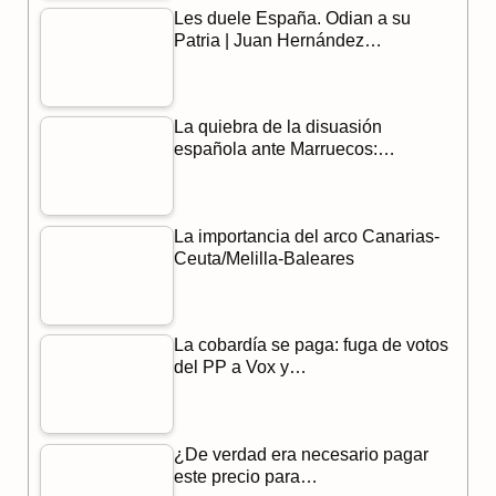
Les duele España. Odian a su
o
a
p
Patria | Juan Hernández…
k
m
p
La quiebra de la disuasión
española ante Marruecos:…
La importancia del arco Canarias-
Ceuta/Melilla-Baleares
La cobardía se paga: fuga de votos
del PP a Vox y…
¿De verdad era necesario pagar
este precio para…