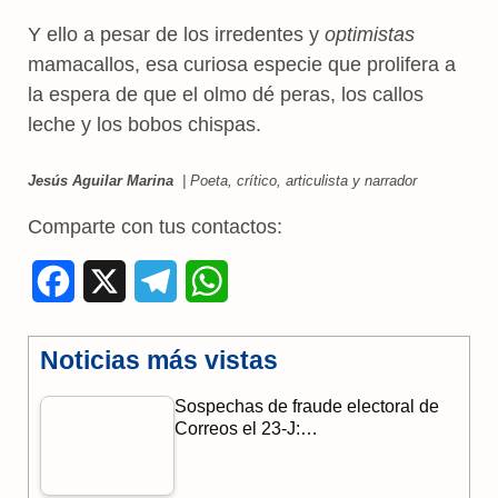
Y ello a pesar de los irredentes y
optimistas
mamacallos, esa curiosa especie que prolifera a
la espera de que el olmo dé peras, los callos
leche y los bobos chispas.
Jesús Aguilar Marina
|
Poeta, crítico, articulista y narrador
Comparte con tus contactos:
F
X
T
W
a
e
h
Noticias más vistas
c
l
a
Sospechas de fraude electoral de
e
e
t
Correos el 23-J:…
b
g
s
o
r
A