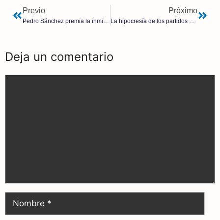
Previo
Próximo
Pedro Sánchez premia la inmigración ilegal y condecora al fundador podemita del barco «Open Arms» de Soros
La hipocresía de los partidos políticos ante el problema de la vivienda
Deja un comentario