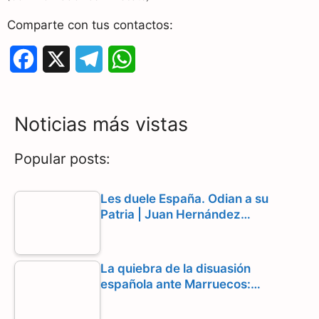
Comparte con tus contactos:
F
X
T
W
a
e
h
c
l
a
Noticias más vistas
e
e
t
Popular posts:
b
g
s
o
r
A
Les duele España. Odian a su
Patria | Juan Hernández…
o
a
p
k
m
p
La quiebra de la disuasión
española ante Marruecos:…