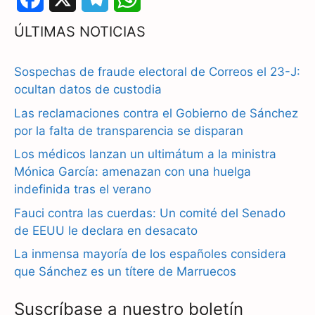
a
e
h
ÚLTIMAS NOTICIAS
c
l
a
Sospechas de fraude electoral de Correos el 23-J:
e
e
t
ocultan datos de custodia
b
g
s
Las reclamaciones contra el Gobierno de Sánchez
por la falta de transparencia se disparan
o
r
A
Los médicos lanzan un ultimátum a la ministra
o
a
p
Mónica García: amenazan con una huelga
k
m
p
indefinida tras el verano
Fauci contra las cuerdas: Un comité del Senado
de EEUU le declara en desacato
La inmensa mayoría de los españoles considera
que Sánchez es un títere de Marruecos
Suscríbase a nuestro boletín