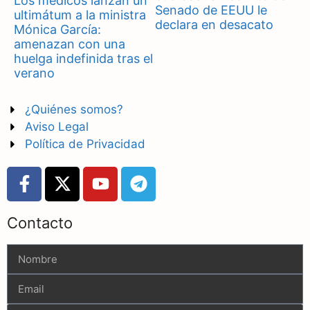
Los médicos lanzan un
Senado de EEUU le
ultimátum a la ministra
declara en desacato
Mónica García:
amenazan con una
huelga indefinida tras el
verano
¿Quiénes somos?
Aviso Legal
Política de Privacidad
Contacto