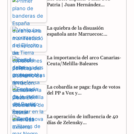
Patria | Juan Hernández…
b
g
s
o
r
A
La quiebra de la disuasión
o
a
p
española ante Marruecos:…
k
m
p
La importancia del arco Canarias-
Ceuta/Melilla-Baleares
La cobardía se paga: fuga de votos
del PP a Vox y…
La operación de influencia de 40
días de Zelensky…