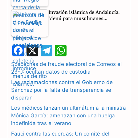
Invasión islámica de Andalucía.
Menú para musulmanes…
F
X
T
W
a
e
h
Sospechas de fraude electoral de Correos el
23-J: ocultan datos de custodia
c
l
a
Las reclamaciones contra el Gobierno de
e
e
t
Sánchez por la falta de transparencia se
b
g
s
disparan
Los médicos lanzan un ultimátum a la ministra
o
r
A
Mónica García: amenazan con una huelga
o
a
p
indefinida tras el verano
k
m
p
Fauci contra las cuerdas: Un comité del