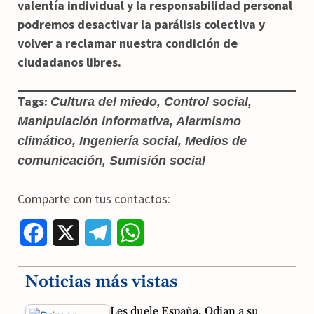
valentía individual y la responsabilidad personal
podremos desactivar la parálisis colectiva y
volver a reclamar nuestra condición de
ciudadanos libres.
Tags:
Cultura del miedo, Control social,
Manipulación informativa, Alarmismo
climático, Ingeniería social, Medios de
comunicación, Sumisión social
Comparte con tus contactos:
F
X
T
W
a
e
h
Noticias más vistas
c
l
a
Les duele España. Odian a su
e
e
t