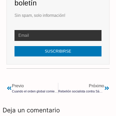
boletín
Sin spam, solo información!
SUSCRIBIRSE
Previo
Próximo
Cuando el orden global comienza a resquebrajarse
Rebelión socialista contra Sánchez: El «efecto Lobato» y la implosión interna que cerca a Sánchez
Deja un comentario