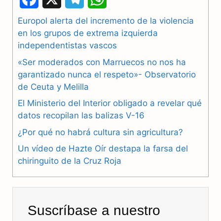
a
e
h
Europol alerta del incremento de la violencia
en los grupos de extrema izquierda
c
l
a
independentistas vascos
e
e
t
«Ser moderados con Marruecos no nos ha
b
g
s
garantizado nunca el respeto»- Observatorio
de Ceuta y Melilla
o
r
A
El Ministerio del Interior obligado a revelar qué
o
a
p
datos recopilan las balizas V-16
k
m
p
¿Por qué no habrá cultura sin agricultura?
Un vídeo de Hazte Oír destapa la farsa del
chiringuito de la Cruz Roja
Suscríbase a nuestro