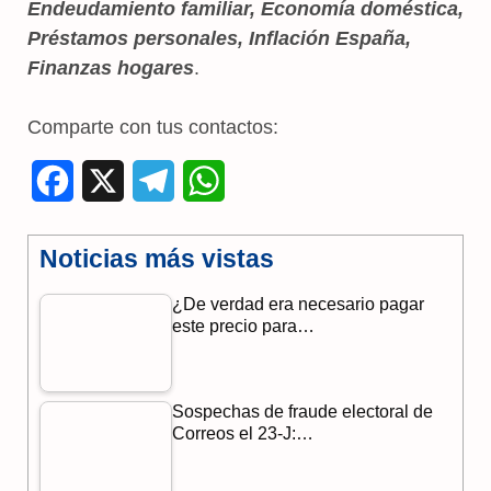
Endeudamiento familiar, Economía doméstica,
Préstamos personales, Inflación España,
Finanzas hogares
.
Comparte con tus contactos:
F
X
T
W
a
e
h
Noticias más vistas
c
l
a
¿De verdad era necesario pagar
e
e
t
este precio para…
b
g
s
o
r
A
Sospechas de fraude electoral de
o
a
p
Correos el 23-J:…
k
m
p