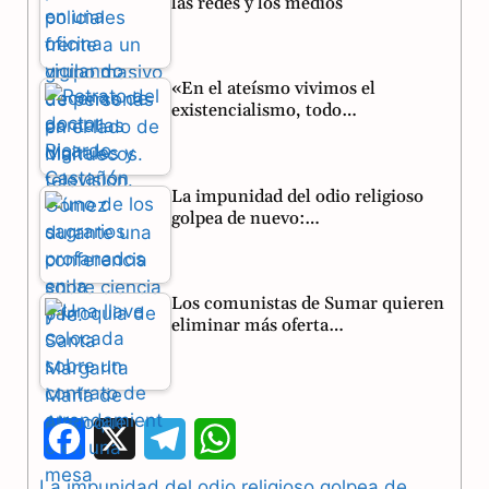
las redes y los medios
«En el ateísmo vivimos el
existencialismo, todo…
La impunidad del odio religioso
golpea de nuevo:…
Los comunistas de Sumar quieren
eliminar más oferta…
F
X
T
W
a
e
h
La impunidad del odio religioso golpea de