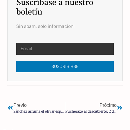
Suscríbase a nuestro
boletín
Sin spam, solo información!
SUSCRIBIRSE
Previo
Próximo
Sánchez arruina el olivar español: el aceite de Marruecos invade nuestro mercado tras un aumento del 10.000% en solo un año
Pucherazo al descubierto: 2 de cada 3 españoles creen que la ley de nietos busca «alterar el resultado electoral»