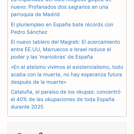
nuevo: Profanados dos sagrarios en una
c
l
a
parroquia de Madrid
e
e
t
El pluriempleo en España bate récords con
b
g
s
Pedro Sánchez
El nuevo tablero del Magreb: El acercamiento
o
r
A
entre EE.UU, Marruecos e Israel reduce el
o
a
p
poder y las ‘maniobras’ de España
k
m
p
«En el ateísmo vivimos el existencialismo, todo
acaba con la muerte, no hay esperanza futura
después de la muerte»
Cataluña, el paraíso de los okupas: concentró
el 40% de las okupaciones de toda España
durante 2025