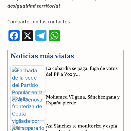
desigualdad territorial
Comparte con tus contactos:
F
X
T
W
a
e
h
Noticias más vistas
c
l
a
La cobardía se paga: fuga de votos
e
e
t
del PP a Vox y…
b
g
s
o
r
A
Mohamed VI gana, Sánchez gana y
o
a
p
España pierde
k
m
p
Así Sánchez te monitoriza y espía