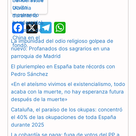
F
X
T
W
a
e
h
La impunidad del odio religioso golpea de
nuevo: Profanados dos sagrarios en una
c
l
a
parroquia de Madrid
e
e
t
El pluriempleo en España bate récords con
b
g
s
Pedro Sánchez
«En el ateísmo vivimos el existencialismo, todo
o
r
A
acaba con la muerte, no hay esperanza futura
o
a
p
después de la muerte»
k
m
p
Cataluña, el paraíso de los okupas: concentró
el 40% de las okupaciones de toda España
durante 2025
La cobardía se paga: fuga de votos del PP a