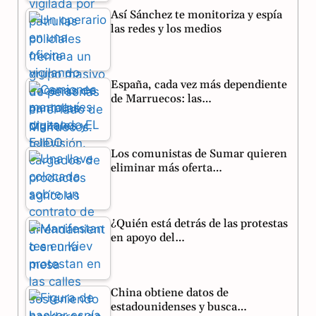
o
r
A
Así Sánchez te monitoriza y espía
o
a
p
las redes y los medios
k
m
p
España, cada vez más dependiente
de Marruecos: las…
Los comunistas de Sumar quieren
eliminar más oferta…
¿Quién está detrás de las protestas
en apoyo del…
China obtiene datos de
estadounidenses y busca…