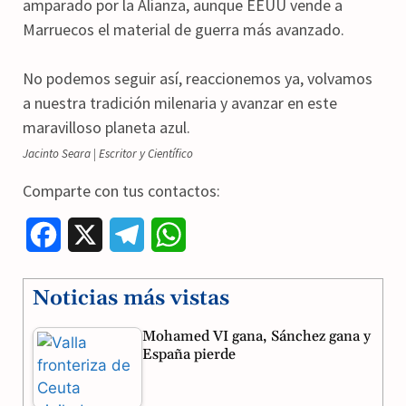
amparado por la Alianza, aunque EEUU vende a
Marruecos el material de guerra más avanzado.
No podemos seguir así, reaccionemos ya, volvamos
a nuestra tradición milenaria y avanzar en este
maravilloso planeta azul.
Jacinto Seara | Escritor y Científico
Comparte con tus contactos:
F
X
T
W
a
e
h
Noticias más vistas
c
l
a
Mohamed VI gana, Sánchez gana y
e
e
t
España pierde
b
g
s