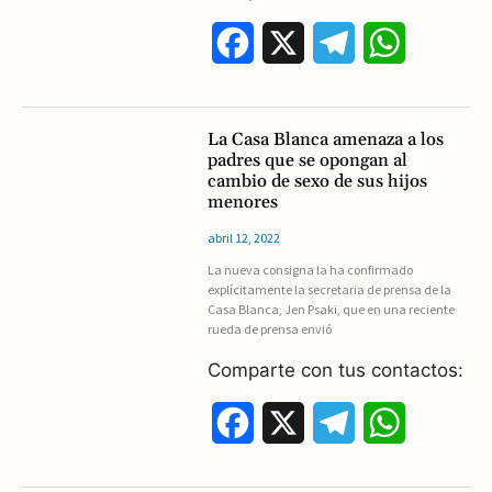
F
X
T
W
a
e
h
c
l
a
La Casa Blanca amenaza a los
padres que se opongan al
e
e
t
cambio de sexo de sus hijos
menores
b
g
s
abril 12, 2022
o
r
A
La nueva consigna la ha confirmado
explícitamente la secretaria de prensa de la
o
a
p
Casa Blanca, Jen Psaki, que en una reciente
rueda de prensa envió
k
m
p
Comparte con tus contactos:
F
X
T
W
a
e
h