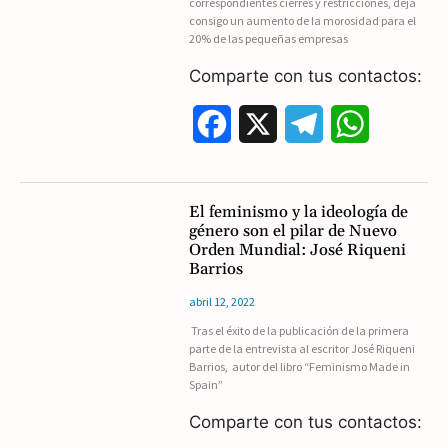
correspondientes cierres y restricciones, deja
consigo un aumento de la morosidad para el
o
a
p
20% de las pequeñas empresas
k
m
p
Comparte con tus contactos:
F
X
T
W
a
e
h
c
l
a
El feminismo y la ideología de
género son el pilar de Nuevo
e
e
t
Orden Mundial: José Riqueni
Barrios
b
g
s
abril 12, 2022
o
r
A
Tras el éxito de la publicación de la primera
parte de la entrevista al escritor José Riqueni
o
a
p
Barrios, autor del libro “Feminismo Made in
Spain”
k
m
p
Comparte con tus contactos: