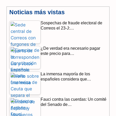
a
e
h
Noticias más vistas
c
l
a
Sospechas de fraude electoral de
e
e
t
Correos el 23-J:…
b
g
s
o
r
A
¿De verdad era necesario pagar
o
a
p
este precio para…
k
m
p
La inmensa mayoría de los
españoles considera que…
Fauci contra las cuerdas: Un comité
del Senado de…