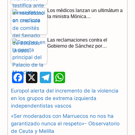
Los médicos lanzan un ultimátum a
la ministra Mónica…
Las reclamaciones contra el
Gobierno de Sánchez por…
F
X
T
W
a
e
h
Europol alerta del incremento de la violencia
en los grupos de extrema izquierda
c
l
a
independentistas vascos
e
e
t
«Ser moderados con Marruecos no nos ha
b
g
s
garantizado nunca el respeto»- Observatorio
de Ceuta y Melilla
o
r
A