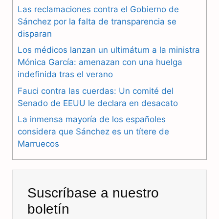
Las reclamaciones contra el Gobierno de
e
e
t
Sánchez por la falta de transparencia se
b
g
s
disparan
Los médicos lanzan un ultimátum a la ministra
o
r
A
Mónica García: amenazan con una huelga
o
a
p
indefinida tras el verano
k
m
p
Fauci contra las cuerdas: Un comité del
Senado de EEUU le declara en desacato
La inmensa mayoría de los españoles
considera que Sánchez es un títere de
Marruecos
Suscríbase a nuestro
boletín