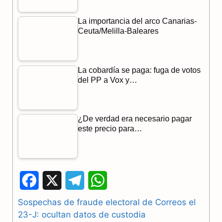
La importancia del arco Canarias-
Ceuta/Melilla-Baleares
La cobardía se paga: fuga de votos
del PP a Vox y…
¿De verdad era necesario pagar
este precio para…
F
X
T
W
a
e
h
Sospechas de fraude electoral de Correos el
23-J: ocultan datos de custodia
c
l
a