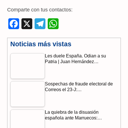
Comparte con tus contactos:
F
X
T
W
a
e
h
Noticias más vistas
c
l
a
Les duele España. Odian a su
e
e
t
Patria | Juan Hernández…
b
g
s
o
r
A
Sospechas de fraude electoral de
o
a
p
Correos el 23-J:…
k
m
p
La quiebra de la disuasión
española ante Marruecos:…